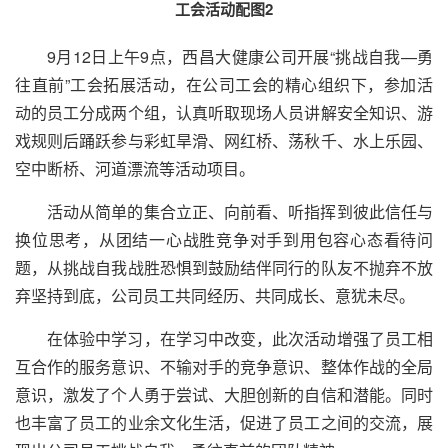
工会活动配图2
9月12日上午9点，西昌大健康公司开展“挑战自我—勇
往直前”工会拓展活动，在公司工会的精心组织下，参加活
动的员工分成两个组，认真听取现场人员讲解安全知识、游
戏规则后踊跃参与彩虹旱滑、网红桥、荡秋千、水上乐园、
空中断桥、河道漂流等活动项目。
活动从简单的集合立正、向前看、听指挥到彼此信任与
换位思考，从团结一心战胜竞争对手到用包容心态看待问
题，从挑战自我战胜恐惧到鼓励结伴同行的队友不抛弃不放
弃坚持到底，公司员工共同经历、共同成长、意犹未尽。
在体验中学习，在学习中改变，此次活动增强了员工相
互合作的服务意识、不输对手的竞争意识、整体作战的全局
意识，激发了个人勇于尝试、大胆创新的自信和潜能。同时
也丰富了员工的业余文化生活，促进了员工之间的交流，展