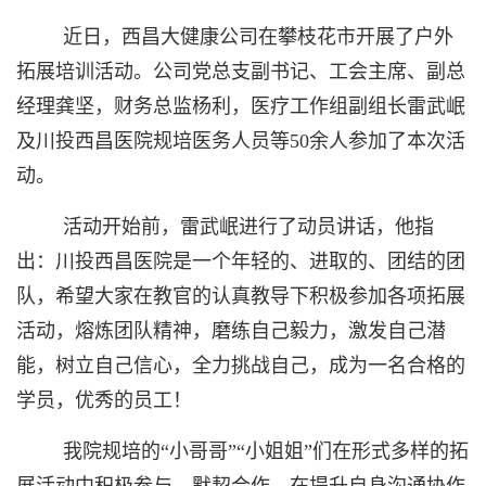
近日
，
西昌大健康公司在攀枝花市开展了
户外
)
拓展
培训
活动。
公司党总支副书记、工会主席、副总
经理龚坚，财务总监杨利，医疗工作组副组长雷武岷
及川投西昌医院规培医务人员等
50余人
参加了
本次
活
动。
活动开始前，雷武岷进行了
动员
讲话，他指
出：川投西昌医院是一个年轻的、进取的、团结的团
队，希望大家在教官的认真教导下积极
参加各项拓展
活动，熔炼团队精神，
磨练自己
毅力
，
激发自己潜
能
，
树立自己信心，全力
挑战自己，成为一名合格的
学员，优秀的员工！
我院规培的
“小哥哥”“小姐姐”们
在形式多样的拓
展活动中积极参与、默契合作，在提升自身沟通协作