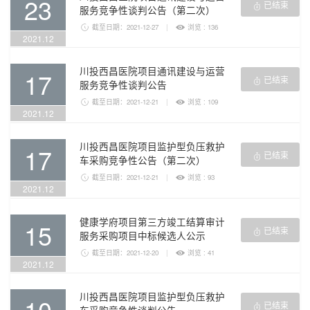
23
已结束

服务竞争性谈判公告（第二次）

截至日期：2021-12-27
|

浏览 : 136
2021.12
川投西昌医院项目通讯建设与运营
17
已结束

服务竞争性谈判公告

截至日期：2021-12-21
|

浏览 : 109
2021.12
川投西昌医院项目监护型负压救护
17
已结束

车采购竞争性公告（第二次）

截至日期：2021-12-21
|

浏览 : 93
2021.12
健康学府项目第三方竣工结算审计
15
已结束

服务采购项目中标候选人公示

截至日期：2021-12-20
|

浏览 : 41
2021.12
川投西昌医院项目监护型负压救护
10
已结束
