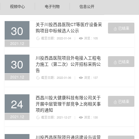
视频中心
电子刊物
信息公开
关于川投西昌医院CT等医疗设备采
30
已结束

购项目中标候选人公示

截至日期：2022-01-04
|

浏览 : 105
2021.12
川投西昌医院项目外电接入工程电
30
已结束

力施工（第二次）公开招标采购公
告
2021.12

截至日期：2022-01-06
|

浏览 : 137
西昌川投大健康科技有限公司关于
24
已结束

开展中层管理干部竞争上岗相关事
项的通知
2021.12

截至日期：2021-12-27
|

浏览 : 130
川投西昌医院项目通讯建设与运营