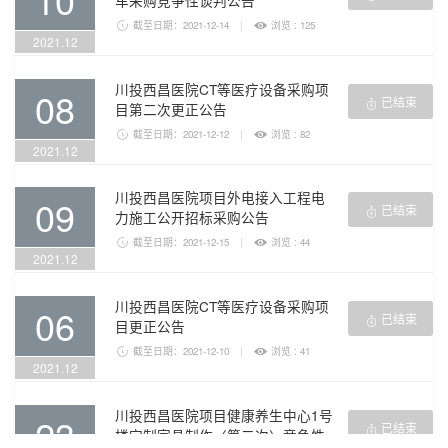
车采购竞争性谈判公告

截至日期：2021-12-14
|

浏览 : 125
2021.12
川投西昌医院CT等医疗设备采购项
08
已结束

目第二次更正公告

截至日期：2021-12-12
|

浏览 : 82
2021.12
川投西昌医院项目外电接入工程电
09
已结束

力施工公开招标采购公告

截至日期：2021-12-15
|

浏览 : 44
2021.12
川投西昌医院CT等医疗设备采购项
06
已结束

目更正公告

截至日期：2021-12-10
|

浏览 : 41
2021.12
川投西昌医院项目健康养生中心1号
23
已结束

楼定制家具制作（第二次）竞争性