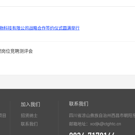
物科技有限公司战略合作签约仪式圆满举行
理岗位竞聘测评会
联系我们
加入我们
项目
招贤纳士
四川省凉山彝族自治州西昌市朝阳东
联系我们
邮箱地址：xcdjk@ctghtc.cn