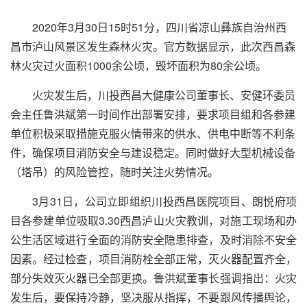
2020年3月30日15时51分，四川省凉山彝族自治州西
昌市泸山风景区发生森林火灾。官方数据显示，此次西昌森
林火灾过火面积1000余公顷，毁坏面积为80余公顷。
火灾发生后，川投西昌大健康公司董事长、安健环委员
会主任鲁洪斌第一时间作出部署安排，要求项目组和各参建
单位积极采取措施克服火情带来的供水、供电中断等不利条
件，确保项目消防安全与建设稳定。同时做好大型机械设备
（塔吊）的风险管控，随时关注火势情况。
3月31日，公司立即组织川投西昌医院项目、朗悦府项
目各参建单位吸取3.30西昌泸山火灾教训，对施工现场和办
公生活区域进行全面的消防安全隐患排查，及时消除不安全
因素。经过检查，项目消防栓全部正常，灭火器配置齐全，
部分失效灭火器已全部更换。鲁洪斌董事长强调指出：火灾
发生后，要保持冷静，坚决服从指挥，不要跟风传播舆论，