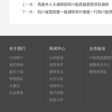
上一条：
西昌市人大调研团到川投西昌医院项目调研
下一条：
四川省国资委一级调研员叶德斌一行到川投
关于我们
新闻中心
业务板块
公司简介
公司新闻
川投西昌医院
组织架构
领导关怀
健康养生中心
股东介绍
媒体关注
朗悦府项目
领导团队
公示公告
大事记
视频中心
企业荣誉
电子刊物
信息公开