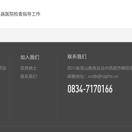
西昌医院检查指导工作
联系我们
加入我们
项目
招贤纳士
四川省凉山彝族自治州西昌市朝阳东
联系我们
邮箱地址：xcdjk@ctghtc.cn
0834-7170166