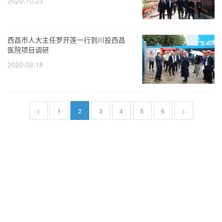
2020.10.23
西昌市人大主任罗开莲一行到川投西昌
医院项目调研
2020.09.18
<
1
2
3
4
5
6
>