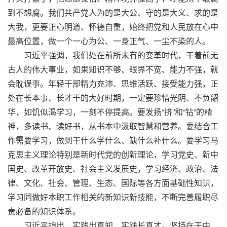
到不想腐。我们共产党人为的是大公、守的是大义、求的是
大我，更要正心明道、怀德自重，始终把党和人民放在心中
最高位置，做一个一心为公、一身正气、一尘不染的人。
习近平强调，我们处在前所未有的变革时代，干着前无
古人的伟大事业，如果知识不够、眼界不宽、能力不强，就
会耽误事。年轻干部精力充沛、思维活跃、接受能力强，正
处在长本事、长才干的大好时期，一定要珍惜光阴、不负韶
华，如饥似渴学习，一刻不停提高。要发扬“挤”和“钻”的精
神，多读书、读好书，从书本中汲取智慧和营养。要结合工
作需要学习，做到干什么学什么、缺什么补什么。要学习马
克思主义理论特别是新时代党的创新理论，学习党史、新中
国史、改革开放史、社会主义发展史，学习经济、政治、法
律、文化、社会、管理、生态、国际等各方面基础性知识，
学习同做好本职工作相关的新知识新技能，不断完善履职尽
责必备的知识体系。
习近平指出，实践出真知，实践长真才。坚持在干中