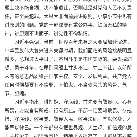
题上决不能含糊、决不能退让，否则就是对党和人民不负责
任，甚至是犯罪。大是大非面前要讲原则，小事小节中也有
讲原则的问题。党的干部都要有秉公办事、铁面无私的精
神，讲原则不讲面子、讲党性不徇私情。
习近平强调，当前，世界百年未有之大变局加速演进，
中华民族伟大复兴进入关键时期，我们面临的风险挑战明显
增多，总想过太平日子、不想斗争是不切实际的。要丢掉幻
想、勇于斗争，在原则问题上寸步不让、寸土不让，以前所
未有的意志品质维护国家主权、安全、发展利益。共产党人
任何时候都要有不信邪、不怕鬼、不当软骨头的风骨、气
节、胆魄。
习近平指出，讲规矩、守底线，首先要有敬畏心。心有
所畏，方能言有所戒、行有所止。干部一定要知敬畏、存戒
惧、守底线，敬畏党、敬畏人民、敬畏法纪。严以修身，才
能严以律己。一个干部只有把世界观、人生观、价值观的总
开关拧紧了，把思想觉悟、精神境界提高了，才能从不敢腐