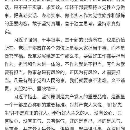
话，是不是干实事、求实效。年轻干部要坚持以党性立身做
事，把说老实话、办老实事、做老实人作为党性修养和锻炼
的重要内容，敢于坚持真理，善于独立思考，坚持求真务
实。
习近平强调，干事担事，是干部的职责所在，也是价值
所在。党把干部放在各个岗位上是要大家担当干事，而不是
做官享福。改革发展稳定工作那么多，要做好工作都要担当
作为。担当和作为是一体的，不作为就是不担当，有作为就
要有担当。做事总是有风险的。正因为有风险，才需要担
当。凡是有利于党和人民的事，我们就要事不避难、义不逃
责，大胆地干、坚决地干。
习近平指出，坚持原则是共产党人的重要品格，是衡量
一个干部是否称职的重要标准。对共产党人来说，“好好先
生”并不是真正的好人。奉行好人主义的人，没有公心、只
有私心，没有正气、只有俗气，好的是自己，坏的是风气、
是事业。共产党人讲党性、讲原则，就要讲斗争。在原则问