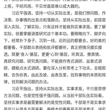
上练，不经风雨、不见世面是难以成大器的。
习近平强调，坚持一切从实际出发，是我们想问题、作
决策、办事情的出发点和落脚点。坚持从实际出发，前提是
深入实际、了解实际，只有这样才能做到实事求是。要了解
实际，就要掌握调查研究这个基本功。要眼睛向下、脚步向
下，经常扑下身子、沉到一线，近的远的都要去，好的差的
都要看，干部群众表扬和批评都要听，真正把情况摸实摸
透。既要“身入”基层，更要“心到”基层，听真话、察真情，
真研究问题、研究真问题，不能搞作秀式调研、盆景式调
研、蜻蜓点水式调研。要在深入分析思考上下功夫，去粗取
精、去伪存真，由此及彼、由表及里，找到事物的本质和规
律，找到解决问题的办法。
习近平指出，坚持从实际出发、实事求是，不只是思想
方法问题，也是党性强不强问题。从当前干部队伍实际看，
坚持实事求是最需要解决的是党性问题。干部是不是实事求
是可以从很多方面来看，最根本的要看是不是讲真话、讲实