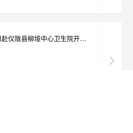
党建引领聚合力 医疗帮扶促发展--川投西昌大健康公司赴仪陇县柳垭中心卫生院开展结对帮扶交流活动
报告将被处分